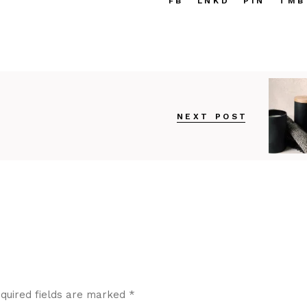
FB
LNKD
PIN
TMB
NEXT POST
quired fields are marked
*