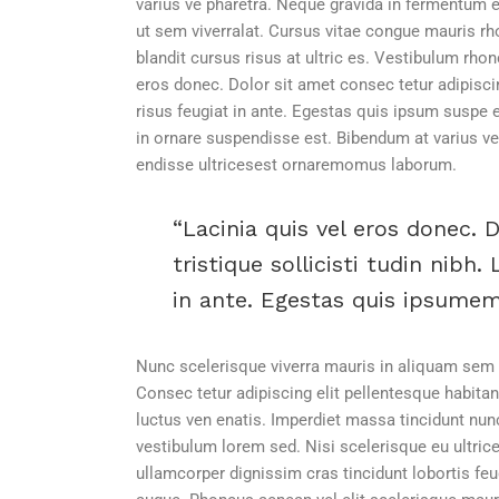
varius ve pharetra. Neque gravida in fermentum et
ut sem viverralat. Cursus vitae congue mauris r
blandit cursus risus at ultric es. Vestibulum rho
eros donec. Dolor sit amet consec tetur adipiscing
risus feugiat in ante. Egestas quis ipsum suspe 
in ornare suspendisse est. Bibendum at varius ve
endisse ultricesest ornaremomus laborum.
Lacinia quis vel eros donec. D
tristique sollicisti tudin nibh.
in ante. Egestas quis ipsumeme
Nunc scelerisque viverra mauris in aliquam sem f
Consec tetur adipiscing elit pellentesque habitan
luctus ven enatis. Imperdiet massa tincidunt nun
vestibulum lorem sed. Nisi scelerisque eu ultrice
ullamcorper dignissim cras tincidunt lobortis feu