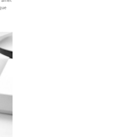
t amet
ique