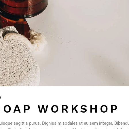
E
SOAP WORKSHOP
uisque sagittis purus. Dignissim sodales ut eu sem integer. Bibend