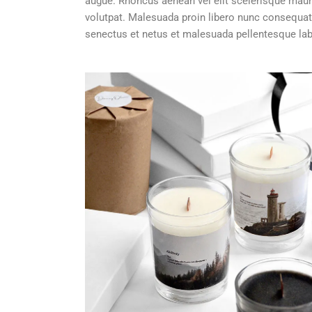
augue. Rhoncus aenean vel elit scelerisque mauri
volutpat. Malesuada proin libero nunc consequat 
senectus et netus et malesuada pellentesque la