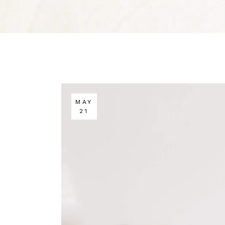
MAY
21