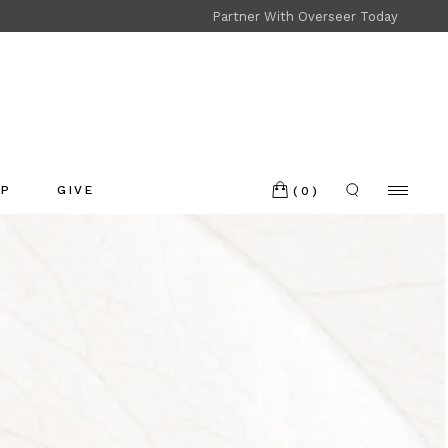
Partner With Overseer Today
Shop
Refund and Returns
OP
GIVE
(0)
p
nd and Returns