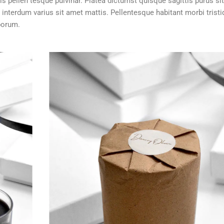
s pellen tesque pulvinar. Platea dictumst quisque sagittis purus si
interdum varius sit amet mattis. Pellentesque habitant morbi trist
borum.