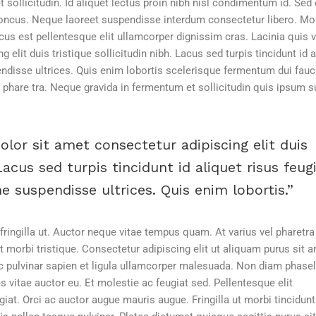
 sollicitudin. Id aliquet lectus proin nibh nisl condimentum id. Sed
honcus. Neque laoreet suspendisse interdum consectetur libero. Mo
ncus est pellentesque elit ullamcorper dignissim cras. Lacinia quis 
 elit duis tristique sollicitudin nibh. Lacus sed turpis tincidunt id a
endisse ultrices. Quis enim lobortis scelerisque fermentum dui fau
 phare tra. Neque gravida in fermentum et sollicitudin quis ipsum 
olor sit amet consectetur adipiscing elit duis
 Lacus sed turpis tincidunt id aliquet risus feug
 suspendisse ultrices. Quis enim lobortis.
ringilla ut. Auctor neque vitae tempus quam. At varius vel pharetra 
t morbi tristique. Consectetur adipiscing elit ut aliquam purus sit 
c pulvinar sapien et ligula ullamcorper malesuada. Non diam phasel
s vitae auctor eu. Et molestie ac feugiat sed. Pellentesque elit
giat. Orci ac auctor augue mauris augue. Fringilla ut morbi tincidunt