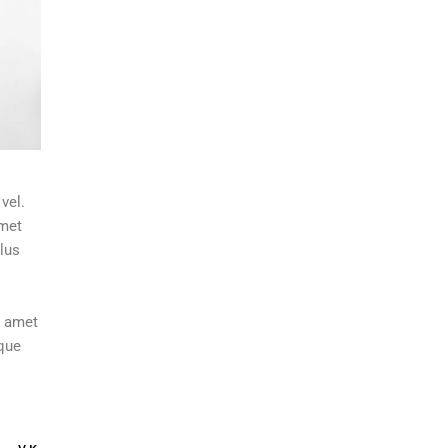
vel.
amet
lus
t amet
ique