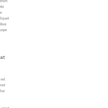
 enim
rbi
ve
liquet
cibus
suspe
iat
vel.
amet
lus