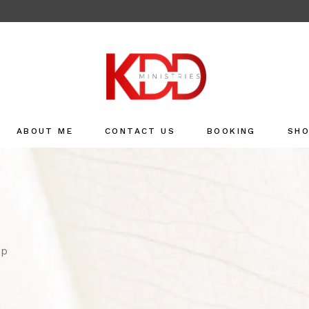
ABOUT ME
CONTACT US
BOOKING
SH
Sho
Refu
op