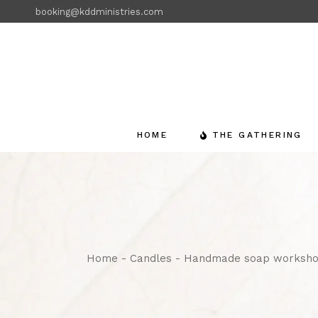
booking@kddministries.com
HOME
THE GATHERING
Home
Candles
Handmade soap worksh