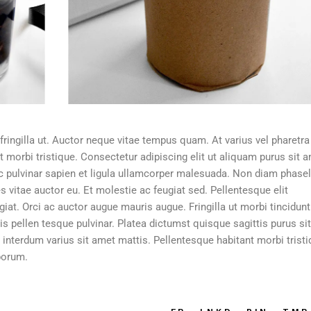
ringilla ut. Auctor neque vitae tempus quam. At varius vel pharetra 
t morbi tristique. Consectetur adipiscing elit ut aliquam purus sit 
c pulvinar sapien et ligula ullamcorper malesuada. Non diam phasel
s vitae auctor eu. Et molestie ac feugiat sed. Pellentesque elit
giat. Orci ac auctor augue mauris augue. Fringilla ut morbi tincidunt
s pellen tesque pulvinar. Platea dictumst quisque sagittis purus si
interdum varius sit amet mattis. Pellentesque habitant morbi trist
borum.