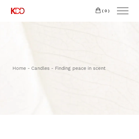
300
FACEBOOK
(0)
Winston-
INSTAGRAM
Salem,
NC
27103
T:
+1 (336) 347-
9065
Home
Candles
Finding peace in scent